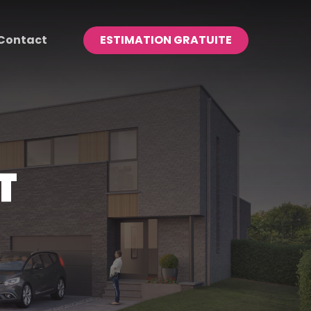
Contact
E
S
T
I
M
A
T
I
O
N
G
R
A
T
U
I
T
E
T