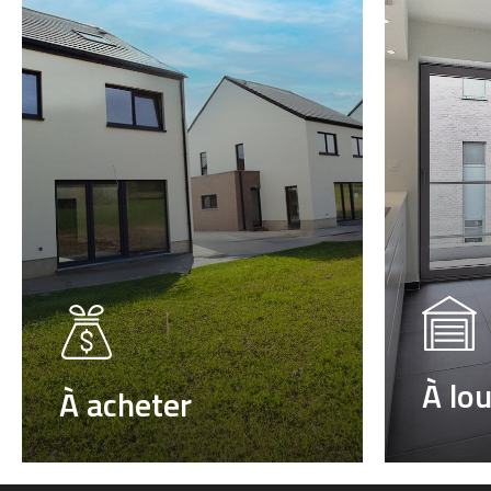
À lo
À acheter