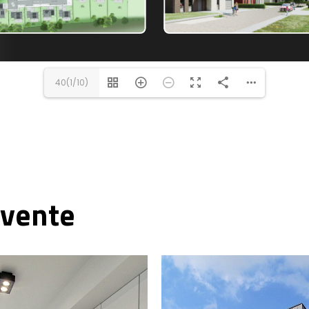
40(1/10)
vente