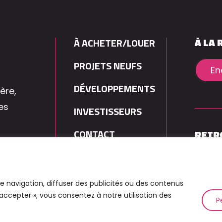
À LA 
À ACHETER/LOUER
PROJETS NEUFS
En
DÉVELOPPEMENTS
ère,
es
INVESTISSEURS
CONTACT
RETR
TIF !
e navigation, diffuser des publicités ou des contenus
 accepter », vous consentez à notre utilisation des
P
©
2026
Immo Contact. Website built