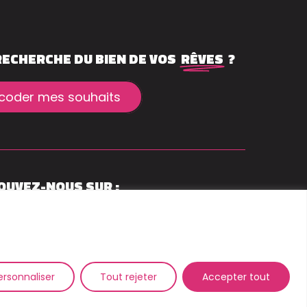
RECHERCHE DU BIEN DE VOS
RÊVES
?
coder mes souhaits
OUVEZ-NOUS SUR :
ersonnaliser
Tout rejeter
Accepter tout
 by
Onlyne
. Tous droits réservés.